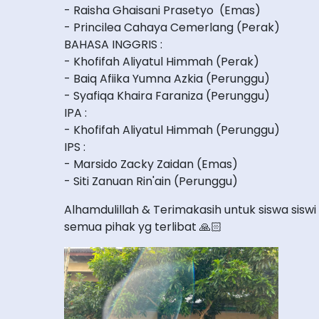
- Raisha Ghaisani Prasetyo (Emas)
- Princilea Cahaya Cemerlang (Perak)
BAHASA INGGRIS :
- Khofifah Aliyatul Himmah (Perak)
- Baiq Afiika Yumna Azkia (Perunggu)
- Syafiqa Khaira Faraniza (Perunggu)
IPA :
- Khofifah Aliyatul Himmah (Perunggu)
IPS :
- Marsido Zacky Zaidan (Emas)
- Siti Zanuan Rin'ain (Perunggu)
Alhamdulillah & Terimakasih untuk siswa sis
semua pihak yg terlibat 🙏🏻