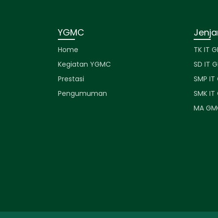
YGMC
Jenj
Home
TK IT 
Kegiatan YGMC
SD IT 
Prestasi
SMP IT
Pengumuman
SMK IT
MA GM