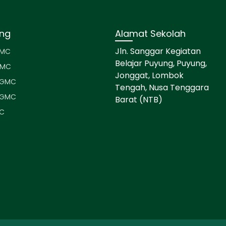
ang
Alamat Sekolah
Jln. Sanggar Kegiatan
GMC
Belajar Puyung, Puyung,
GMC
Jonggat, Lombok
 GMC
Tengah, Nusa Tenggara
 GMC
Barat (NTB)
C