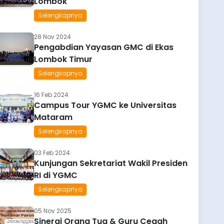
Lombok
Selengkapnya
28 Nov 2024
Pengabdian Yayasan GMC di Ekas
Lombok Timur
Selengkapnya
16 Feb 2024
Campus Tour YGMC ke Universitas
Mataram
Selengkapnya
03 Feb 2024
Kunjungan Sekretariat Wakil Presiden
RI di YGMC
Selengkapnya
05 Nov 2025
Sinergi Orang Tua & Guru Cegah