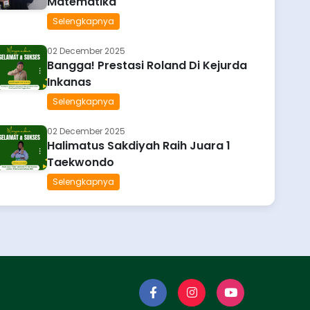
Matematika
Selengkapnya
02 December 2025
Bangga! Prestasi Roland Di Kejurda
Inkanas
Selengkapnya
02 December 2025
Halimatus Sakdiyah Raih Juara 1
Taekwondo
Selengkapnya