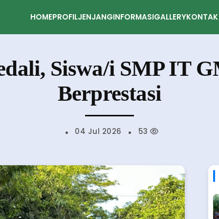
HOME
PROFIL
JENJANG
INFORMASI
GALLERY
KONTAK
edali, Siswa/i SMP IT 
Berprestasi
04 Jul 2026
53