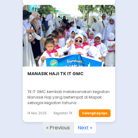
MANASIK HAJI TK IT GMC
TK IT GMC kembali melaksanakan kegiatan
Manasik Haji yang bertempat di Mapak
sebagai kegiatan tahuna...
14 Nov 2025
Kegiatan TK
Selengkapnya
« Previous
Next »