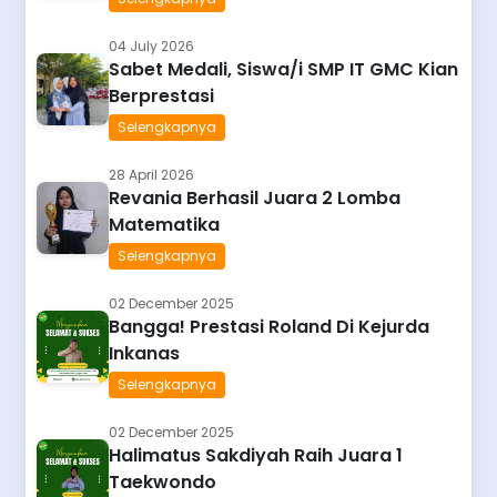
04 July 2026
Sabet Medali, Siswa/i SMP IT GMC Kian
Berprestasi
Selengkapnya
28 April 2026
Revania Berhasil Juara 2 Lomba
Matematika
Selengkapnya
02 December 2025
Bangga! Prestasi Roland Di Kejurda
Inkanas
Selengkapnya
02 December 2025
Halimatus Sakdiyah Raih Juara 1
Taekwondo