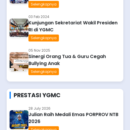
Selengkapnya
03 Feb 2024
Kunjungan Sekretariat Wakil Presiden
RI di YGMC
Selengkapnya
05 Nov 2025
Sinergi Orang Tua & Guru Cegah
Bullying Anak
Selengkapnya
PRESTASI YGMC
28 July 2026
Julian Raih Medali Emas PORPROV NTB
2026
Selengkapnya